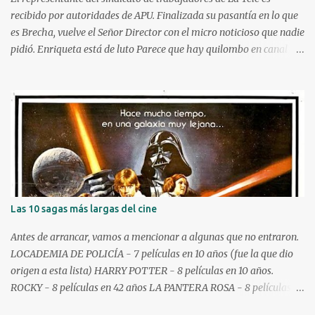
novedades, muchas veces las plataformas...
recibido por autoridades de APU. Finalizada su pasantía en lo que
es Brecha, vuelve el Señor Director con el micro noticioso que nadie
pidió. Enriqueta está de luto Parece que hay quilombo en canal 12:
echaron gente, y la empresa no estaría respetando los acuerdos
firmados allá por 2005, cuando Ultratón todavía no había sido
desguasado. En esta, y en todas, solidaridad con los trabajadores
que pelean por lo suyo y por lo de sus compañeros, más que por
aquellos que buscan cuidar que su ano salga lo más ileso posible.
Popurrí Ucrania golpea con drones un depósito de combustible
ruso. Como para recordar que sigue la guerra por allá.
Castaingdebat defendió las prórrogas que le dieron a Cardama,
donde parece que andaban con pocas ganas de terminar las
Las 10 sagas más largas del cine
lanchitas. Xuxa volvió a los escenarios (porque el calefón no se
paga solo) y medio en bolas. Terremoto en Japón. Asume Keiko y
Antes de arrancar, vamos a mencionar a algunas que no entraron.
por allá va a andar Mandú junto a Javo: Lula no lo pud...
LOCADEMIA DE POLICÍA - 7 películas en 10 años (fue la que dio
origen a esta lista) HARRY POTTER - 8 películas en 10 años.
ROCKY - 8 películas en 42 años LA PANTERA ROSA - 8 películas en
45 años PESADILLA - 9 películas en 26 años HALLOWEEN - 10