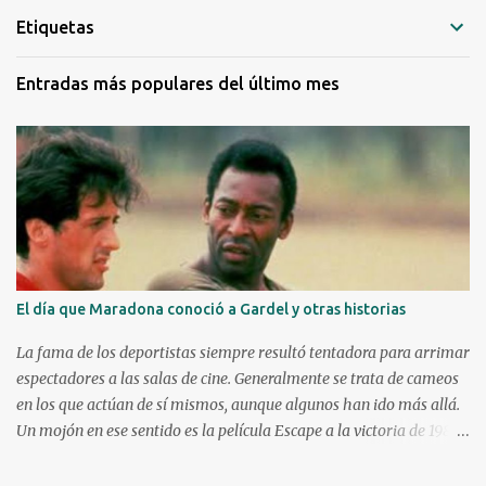
n
Etiquetas
c
o
m
Entradas más populares del último mes
e
n
t
a
r
i
o
El día que Maradona conoció a Gardel y otras historias
La fama de los deportistas siempre resultó tentadora para arrimar
espectadores a las salas de cine. Generalmente se trata de cameos
en los que actúan de sí mismos, aunque algunos han ido más allá.
Un mojón en ese sentido es la película Escape a la victoria de 1982
con figuras como Silvester Stallone y Michael Caine, compartiendo
cartel con Pelé, Bobby Moore y el argentino Osvaldo Ardiles, en