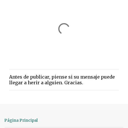
Antes de publicar, piense si su mensaje puede
P
llegar a herir a alguien. Gracias.
u
b
l
i
c
a
r
Página Principal
u