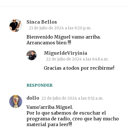
Sinca Bellos
C
21 de julio de 2024 a las 9:20 p.m.
o
Bienvenido Miguel vamo arriba.
m
Arrancamos bien !!!
e
MigueldeViryinia
n
22 de julio de 2024 a las 6:48 a.m.
t
Gracias a todos por recibirme!
a
r
RESPONDER
i
o
dollo
22 de julio de 2024 a las 9:52 a.m.
s
Vamo'arriba Miguel.
Por lo que sabemos de escuchar el
programa de radio, creo que hay mucho
material para leer!!!