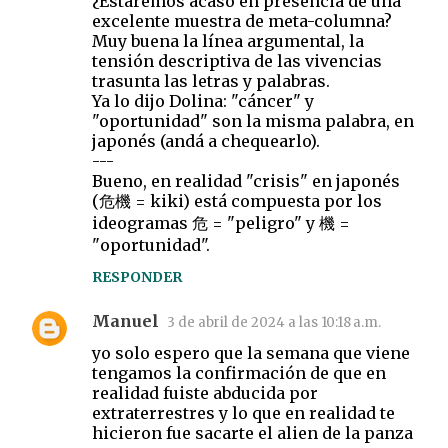
¿Estaremos acaso en presencia de una
excelente muestra de meta-columna?
Muy buena la línea argumental, la
tensión descriptiva de las vivencias
trasunta las letras y palabras.
Ya lo dijo Dolina: "cáncer" y
"oportunidad" son la misma palabra, en
japonés (andá a chequearlo).
---
Bueno, en realidad "crisis" en japonés
(危機 = kiki) está compuesta por los
ideogramas 危 = "peligro" y 機 =
"oportunidad".
RESPONDER
Manuel
3 de abril de 2024 a las 10:18 a.m.
yo solo espero que la semana que viene
tengamos la confirmación de que en
realidad fuiste abducida por
extraterrestres y lo que en realidad te
hicieron fue sacarte el alien de la panza