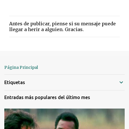
Antes de publicar, piense si su mensaje puede
P
llegar a herir a alguien. Gracias.
u
b
l
i
c
a
r
Página Principal
u
n
Etiquetas
c
o
m
Entradas más populares del último mes
e
n
t
a
r
i