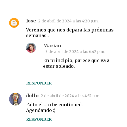
Jose
2 de abril de 2024 a las 4:20 p.m.
C
Veremos que nos depara las próximas
o
semanas...
m
Marian
e
3 de abril de 2024 a las 6:42 p.m.
n
En principio, parece que va a
t
estar soleado.
a
r
RESPONDER
i
o
dollo
2 de abril de 2024 a las 4:52 p.m.
s
Falto el ...to be continued...
Agendando :)
RESPONDER