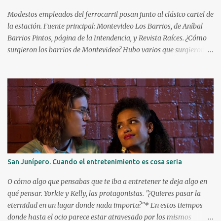
cine a las patadas en 1972 con Bruce Lee. Kareem ya era una figura
conocida, venía de ganar su primer anillo en la NBA con los
Modestos empleados del ferrocarril posan junto al clásico cartel de
Milwaukee Bucks. Debutó a l...
la estación. Fuente principal: Montevideo Los Barrios, de Aníbal
Barrios Pintos, página de la Intendencia, y Revista Raíces. ¿Cómo
surgieron los barrios de Montevideo? Hubo varios que surgieron de
manera espontánea, caso Aguada, Cordón y Paso Molino. Hubo
algunos que surgieron durante la Guerra Grande: Cerrito, Unión y
Buceo. Y luego hay varios que fueron creados por especuladores de
tierras que lotearon terrenos y los vendieron en cuotas para la
instalación de viviendas, en particular a inmigrantes. Éstos solían
apelar a lugares o personajes de sus países de origen para darle
nombre a estos nuevos barrios. ¿Quiénes fueron los principales
creadores de barrios? Los tres principales fueron el montevideano
Francisco Piria, el argentino Florencio Escardó y el español Emilio
San Junípero. Cuando el entretenimiento es cosa seria
Reus. ¿Qué barrios creó cada uno? Florencio Escardó , periodista,
rematador, escritor y autor teatral, creó el barrio Atahualpa en
O cómo algo que pensabas que te iba a entretener te deja algo en
1868, el...
qué pensar. Yorkie y Kelly, las protagonistas. "¿Quieres pasar la
eternidad en un lugar donde nada importa?"* En estos tiempos
donde hasta el ocio parece estar atravesado por los mismos