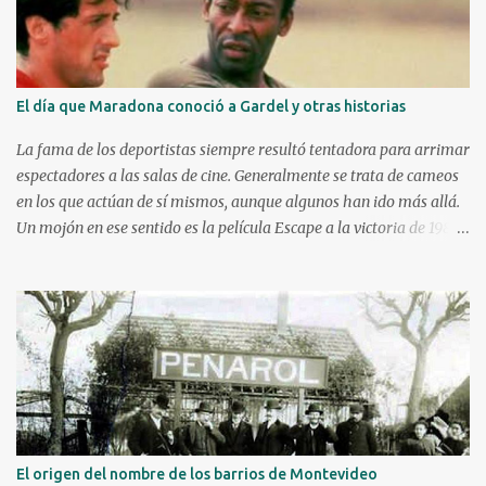
o
El día que Maradona conoció a Gardel y otras historias
La fama de los deportistas siempre resultó tentadora para arrimar
espectadores a las salas de cine. Generalmente se trata de cameos
en los que actúan de sí mismos, aunque algunos han ido más allá.
Un mojón en ese sentido es la película Escape a la victoria de 1982
con figuras como Silvester Stallone y Michael Caine, compartiendo
cartel con Pelé, Bobby Moore y el argentino Osvaldo Ardiles, en
una recreación muy libre del llamado partido de la muerte jugado
en Kiev, Ucrania, el 9 de agosto de 1942, bajo la ocupación nazi.
Stallone atajando un penal sobre la hora. Hoy nos enfocaremos en
tres historias de deportistas que fueron más allá, incluso alguno
llegando a construir una carrera como actor y obteniendo elogios
de la crítica. Kareem Abdul-Jabbar Uno d e los máximos
anotadores de la historia de la NBA con 38387 puntos, debutó en el
El origen del nombre de los barrios de Montevideo