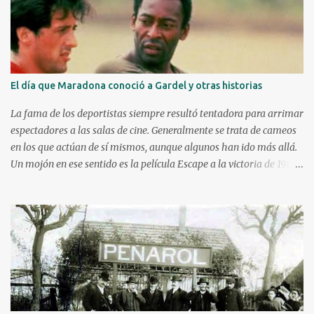
El día que Maradona conoció a Gardel y otras historias
La fama de los deportistas siempre resultó tentadora para arrimar
espectadores a las salas de cine. Generalmente se trata de cameos
en los que actúan de sí mismos, aunque algunos han ido más allá.
Un mojón en ese sentido es la película Escape a la victoria de 1982
con figuras como Silvester Stallone y Michael Caine, compartiendo
cartel con Pelé, Bobby Moore y el argentino Osvaldo Ardiles, en
una recreación muy libre del llamado partido de la muerte jugado
en Kiev, Ucrania, el 9 de agosto de 1942, bajo la ocupación nazi.
Stallone atajando un penal sobre la hora. Hoy nos enfocaremos en
tres historias de deportistas que fueron más allá, incluso alguno
llegando a construir una carrera como actor y obteniendo elogios
de la crítica. Kareem Abdul-Jabbar Uno d e los máximos