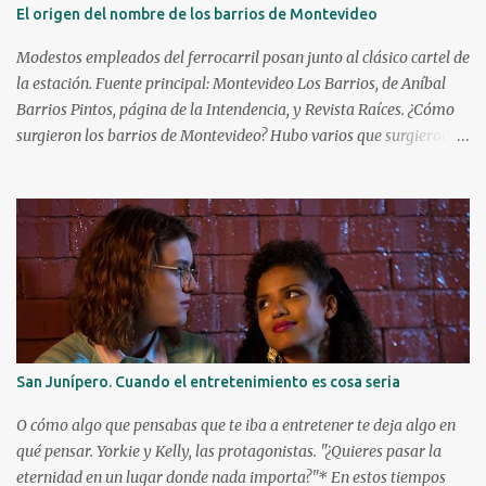
anotadores de la historia de la NBA con 38387 puntos, debutó en el
El origen del nombre de los barrios de Montevideo
cine a las patadas en 1972 con Bruce Lee. Kareem ya era una figura
conocida, venía de ganar su primer anillo en la NBA con los
Modestos empleados del ferrocarril posan junto al clásico cartel de
Milwaukee Bucks. Debutó a l...
la estación. Fuente principal: Montevideo Los Barrios, de Aníbal
Barrios Pintos, página de la Intendencia, y Revista Raíces. ¿Cómo
surgieron los barrios de Montevideo? Hubo varios que surgieron de
manera espontánea, caso Aguada, Cordón y Paso Molino. Hubo
algunos que surgieron durante la Guerra Grande: Cerrito, Unión y
Buceo. Y luego hay varios que fueron creados por especuladores de
tierras que lotearon terrenos y los vendieron en cuotas para la
instalación de viviendas, en particular a inmigrantes. Éstos solían
apelar a lugares o personajes de sus países de origen para darle
nombre a estos nuevos barrios. ¿Quiénes fueron los principales
creadores de barrios? Los tres principales fueron el montevideano
Francisco Piria, el argentino Florencio Escardó y el español Emilio
San Junípero. Cuando el entretenimiento es cosa seria
Reus. ¿Qué barrios creó cada uno? Florencio Escardó , periodista,
rematador, escritor y autor teatral, creó el barrio Atahualpa en
O cómo algo que pensabas que te iba a entretener te deja algo en
1868, el...
qué pensar. Yorkie y Kelly, las protagonistas. "¿Quieres pasar la
eternidad en un lugar donde nada importa?"* En estos tiempos