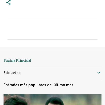
C
o
m
e
n
t
Página Principal
a
r
Etiquetas
i
o
Entradas más populares del último mes
s