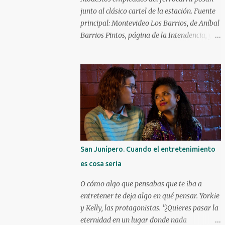
carrera como actor y obteniendo elogios de
junto al clásico cartel de la estación. Fuente
la crítica. Kareem Abdul-Jabbar Uno d e los
principal: Montevideo Los Barrios, de Aníbal
máximos anotadores de la historia de la
Barrios Pintos, página de la Intendencia, y
NBA con 38387 puntos, debutó en el cine a
Revista Raíces. ¿Cómo surgieron los barrios
las patadas en 1972 con Bruce Lee. Kareem
de Montevideo? Hubo varios que surgieron
ya era una figura conocida, venía de ganar
de manera espontánea, caso Aguada,
su primer anillo en la NBA con los
Cordón y Paso Molino. Hubo algunos que
Milwaukee Bucks. Debutó a l...
surgieron durante la Guerra Grande: Cerrito,
Unión y Buceo. Y luego hay varios que
fueron creados por especuladores de tierras
que lotearon terrenos y los vendieron en
cuotas para la instalación de viviendas, en
San Junípero. Cuando el entretenimiento
particular a inmigrantes. Éstos solían apelar
es cosa seria
a lugares o personajes de sus países de
origen para darle nombre a estos nuevos
O cómo algo que pensabas que te iba a
barrios. ¿Quiénes fueron los principales
entretener te deja algo en qué pensar. Yorkie
creadores de barrios? Los tres principales
y Kelly, las protagonistas. "¿Quieres pasar la
fueron el montevideano Francisco Piria, el
eternidad en un lugar donde nada