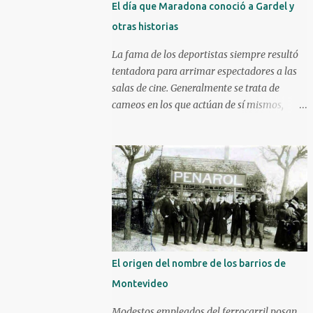
El día que Maradona conoció a Gardel y
otras historias
La fama de los deportistas siempre resultó
tentadora para arrimar espectadores a las
salas de cine. Generalmente se trata de
cameos en los que actúan de sí mismos,
aunque algunos han ido más allá. Un mojón
en ese sentido es la película Escape a la
victoria de 1982 con figuras como Silvester
Stallone y Michael Caine, compartiendo
cartel con Pelé, Bobby Moore y el argentino
Osvaldo Ardiles, en una recreación muy libre
del llamado partido de la muerte jugado en
Kiev, Ucrania, el 9 de agosto de 1942, bajo la
ocupación nazi. Stallone atajando un penal
El origen del nombre de los barrios de
sobre la hora. Hoy nos enfocaremos en tres
Montevideo
historias de deportistas que fueron más allá,
incluso alguno llegando a construir una
Modestos empleados del ferrocarril posan