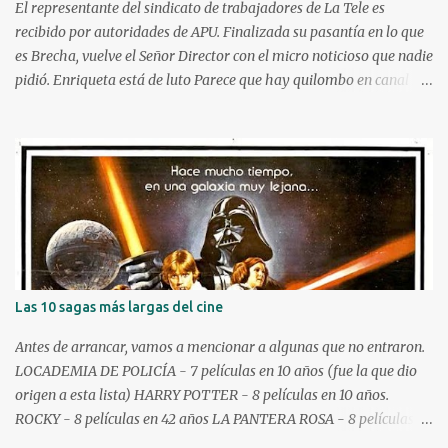
tu preferencia por horas. Para entrar en esta galería de grandes
El representante del sindicato de trabajadores de La Tele es
novedades, muchas veces las plataformas...
recibido por autoridades de APU. Finalizada su pasantía en lo que
es Brecha, vuelve el Señor Director con el micro noticioso que nadie
pidió. Enriqueta está de luto Parece que hay quilombo en canal 12:
echaron gente, y la empresa no estaría respetando los acuerdos
firmados allá por 2005, cuando Ultratón todavía no había sido
desguasado. En esta, y en todas, solidaridad con los trabajadores
que pelean por lo suyo y por lo de sus compañeros, más que por
aquellos que buscan cuidar que su ano salga lo más ileso posible.
Popurrí Ucrania golpea con drones un depósito de combustible
ruso. Como para recordar que sigue la guerra por allá.
Castaingdebat defendió las prórrogas que le dieron a Cardama,
donde parece que andaban con pocas ganas de terminar las
Las 10 sagas más largas del cine
lanchitas. Xuxa volvió a los escenarios (porque el calefón no se
paga solo) y medio en bolas. Terremoto en Japón. Asume Keiko y
Antes de arrancar, vamos a mencionar a algunas que no entraron.
por allá va a andar Mandú junto a Javo: Lula no lo pud...
LOCADEMIA DE POLICÍA - 7 películas en 10 años (fue la que dio
origen a esta lista) HARRY POTTER - 8 películas en 10 años.
ROCKY - 8 películas en 42 años LA PANTERA ROSA - 8 películas en
45 años PESADILLA - 9 películas en 26 años HALLOWEEN - 10