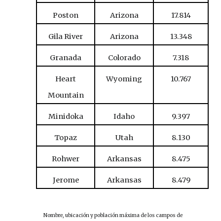
Poston
Arizona
17.814
Gila River
Arizona
13.348
Granada
Colorado
7.318
Heart
Wyoming
10.767
Mountain
Minidoka
Idaho
9.397
Topaz
Utah
8.130
Rohwer
Arkansas
8.475
Jerome
Arkansas
8.479
Nombre, ubicación y población máxima de los campos de