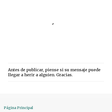
Antes de publicar, piense si su mensaje puede
P
llegar a herir a alguien. Gracias.
u
b
l
i
c
a
r
Página Principal
u