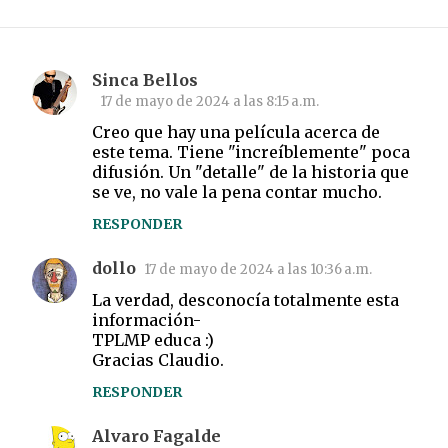
Sinca Bellos
C
17 de mayo de 2024 a las 8:15 a.m.
o
Creo que hay una película acerca de
m
este tema. Tiene "increíblemente" poca
difusión. Un "detalle" de la historia que
e
se ve, no vale la pena contar mucho.
n
RESPONDER
t
a
dollo
17 de mayo de 2024 a las 10:36 a.m.
r
La verdad, desconocía totalmente esta
i
información-
TPLMP educa :)
o
Gracias Claudio.
s
RESPONDER
Alvaro Fagalde