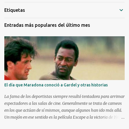
n
Etiquetas
c
o
m
Entradas más populares del último mes
e
n
t
a
r
i
o
El día que Maradona conoció a Gardel y otras historias
La fama de los deportistas siempre resultó tentadora para arrimar
espectadores a las salas de cine. Generalmente se trata de cameos
en los que actúan de sí mismos, aunque algunos han ido más allá.
Un mojón en ese sentido es la película Escape a la victoria de 1982
con figuras como Silvester Stallone y Michael Caine, compartiendo