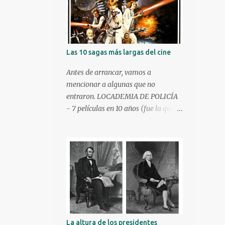
Las 10 sagas más largas del cine
Antes de arrancar, vamos a
mencionar a algunas que no
entraron. LOCADEMIA DE POLICÍA
- 7 películas en 10 años (fue la que
dio origen a esta lista) HARRY
POTTER - 8 películas en 10 años.
ROCKY - 8 películas en 42 años LA
PANTERA ROSA - 8 películas en 45
años PESADILLA - 9 películas en 26
años HALLOWEEN - 10 películas en
31 años VIERNES 13 - 12 películas en
29 años. Y ahora así, arrancamos.
POSICIÓN 10. STAR WARS - 12
La altura de los presidentes