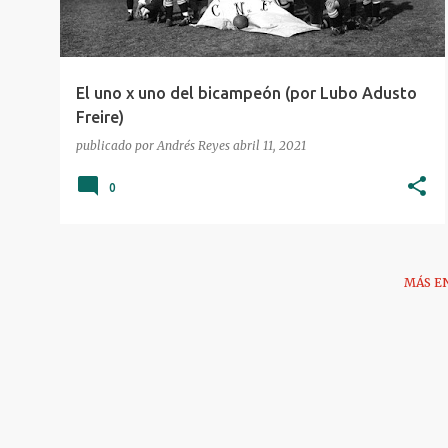
r
a
d
a
El uno x uno del bicampeón (por Lubo Adusto
Freire)
s
publicado por
Andrés Reyes
abril 11, 2021
0
MÁS E