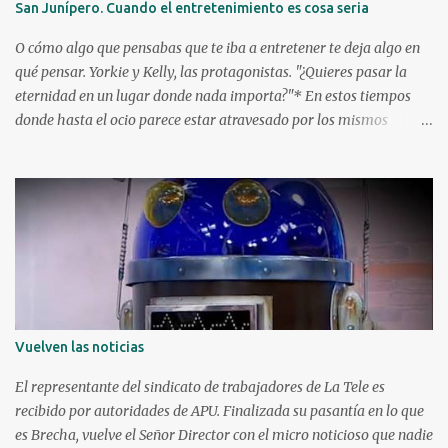
San Junípero. Cuando el entretenimiento es cosa seria
Reus. ¿Qué barrios creó cada uno? Florencio Escardó , periodista,
rematador, escritor y autor teatral, creó el barrio Atahualpa en
O cómo algo que pensabas que te iba a entretener te deja algo en
1868, el...
qué pensar. Yorkie y Kelly, las protagonistas. "¿Quieres pasar la
eternidad en un lugar donde nada importa?"* En estos tiempos
donde hasta el ocio parece estar atravesado por los mismos
rituales, en el sentido de que todos hacemos más o menos lo
mismo -miramos una plataforma determinada, escuchamos
música en otra plataforma X (cosa que necesariamente no tiene
que ser mala) - surge la pregunta de si el "entretenimiento" puede
ponerte frente a un producto que sea algo más que un consumo
efímero de un capítulo o de un documental, y que pase sin pena ni
gloria. Sumado además al hecho de que las plataformas, por
defecto, ya te están mandando otra cosa para ver y te dan de 5 a
20 segundos para que te mandes o, caso contrario, evitarte un
Vuelven las noticias
consumo bulímico que te siente frente a la tele o al dispositivo de
tu preferencia por horas. Para entrar en esta galería de grandes
El representante del sindicato de trabajadores de La Tele es
novedades, muchas veces las plataformas...
recibido por autoridades de APU. Finalizada su pasantía en lo que
es Brecha, vuelve el Señor Director con el micro noticioso que nadie