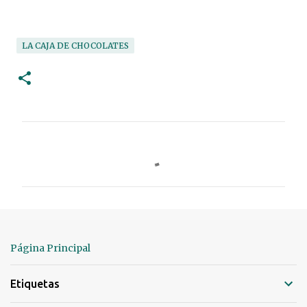
LA CAJA DE CHOCOLATES
C
o
m
e
n
t
Página Principal
a
r
Etiquetas
i