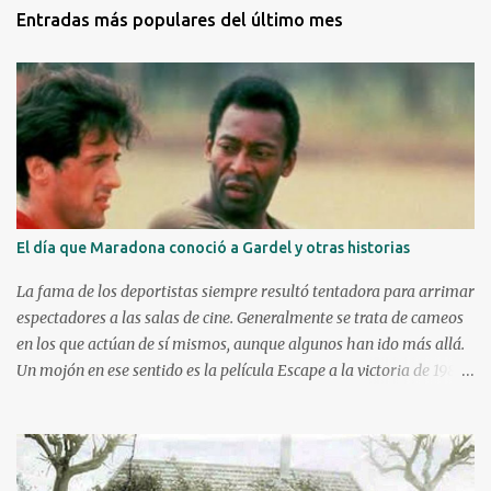
o
Entradas más populares del último mes
s
El día que Maradona conoció a Gardel y otras historias
La fama de los deportistas siempre resultó tentadora para arrimar
espectadores a las salas de cine. Generalmente se trata de cameos
en los que actúan de sí mismos, aunque algunos han ido más allá.
Un mojón en ese sentido es la película Escape a la victoria de 1982
con figuras como Silvester Stallone y Michael Caine, compartiendo
cartel con Pelé, Bobby Moore y el argentino Osvaldo Ardiles, en
una recreación muy libre del llamado partido de la muerte jugado
en Kiev, Ucrania, el 9 de agosto de 1942, bajo la ocupación nazi.