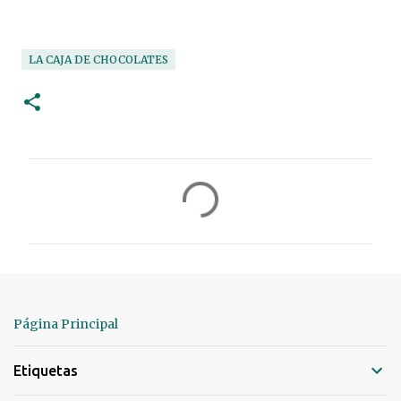
LA CAJA DE CHOCOLATES
C
o
m
e
n
t
Página Principal
a
r
Etiquetas
i