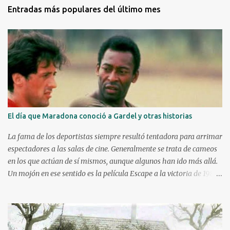
o
Entradas más populares del último mes
s
El día que Maradona conoció a Gardel y otras historias
La fama de los deportistas siempre resultó tentadora para arrimar
espectadores a las salas de cine. Generalmente se trata de cameos
en los que actúan de sí mismos, aunque algunos han ido más allá.
Un mojón en ese sentido es la película Escape a la victoria de 1982
con figuras como Silvester Stallone y Michael Caine, compartiendo
cartel con Pelé, Bobby Moore y el argentino Osvaldo Ardiles, en
una recreación muy libre del llamado partido de la muerte jugado
en Kiev, Ucrania, el 9 de agosto de 1942, bajo la ocupación nazi.