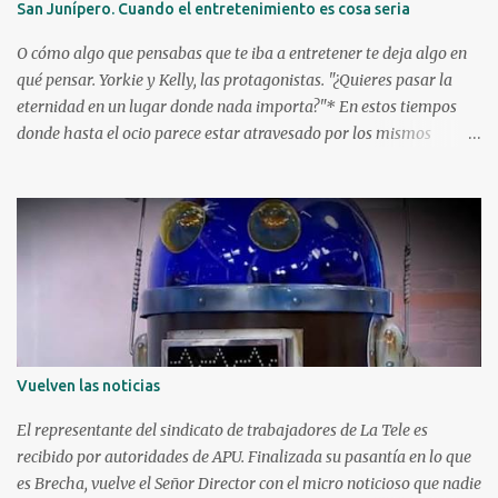
San Junípero. Cuando el entretenimiento es cosa seria
Reus. ¿Qué barrios creó cada uno? Florencio Escardó , periodista,
rematador, escritor y autor teatral, creó el barrio Atahualpa en
O cómo algo que pensabas que te iba a entretener te deja algo en
1868, el...
qué pensar. Yorkie y Kelly, las protagonistas. "¿Quieres pasar la
eternidad en un lugar donde nada importa?"* En estos tiempos
donde hasta el ocio parece estar atravesado por los mismos
rituales, en el sentido de que todos hacemos más o menos lo
mismo -miramos una plataforma determinada, escuchamos
música en otra plataforma X (cosa que necesariamente no tiene
que ser mala) - surge la pregunta de si el "entretenimiento" puede
ponerte frente a un producto que sea algo más que un consumo
efímero de un capítulo o de un documental, y que pase sin pena ni
gloria. Sumado además al hecho de que las plataformas, por
defecto, ya te están mandando otra cosa para ver y te dan de 5 a
20 segundos para que te mandes o, caso contrario, evitarte un
Vuelven las noticias
consumo bulímico que te siente frente a la tele o al dispositivo de
tu preferencia por horas. Para entrar en esta galería de grandes
El representante del sindicato de trabajadores de La Tele es
novedades, muchas veces las plataformas...
recibido por autoridades de APU. Finalizada su pasantía en lo que
es Brecha, vuelve el Señor Director con el micro noticioso que nadie