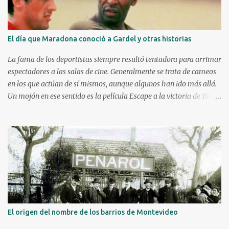
El día que Maradona conoció a Gardel y otras historias
La fama de los deportistas siempre resultó tentadora para arrimar
espectadores a las salas de cine. Generalmente se trata de cameos
en los que actúan de sí mismos, aunque algunos han ido más allá.
Un mojón en ese sentido es la película Escape a la victoria de 1982
con figuras como Silvester Stallone y Michael Caine, compartiendo
cartel con Pelé, Bobby Moore y el argentino Osvaldo Ardiles, en
una recreación muy libre del llamado partido de la muerte jugado
en Kiev, Ucrania, el 9 de agosto de 1942, bajo la ocupación nazi.
Stallone atajando un penal sobre la hora. Hoy nos enfocaremos en
tres historias de deportistas que fueron más allá, incluso alguno
llegando a construir una carrera como actor y obteniendo elogios
de la crítica. Kareem Abdul-Jabbar Uno d e los máximos
anotadores de la historia de la NBA con 38387 puntos, debutó en el
El origen del nombre de los barrios de Montevideo
cine a las patadas en 1972 con Bruce Lee. Kareem ya era una figura