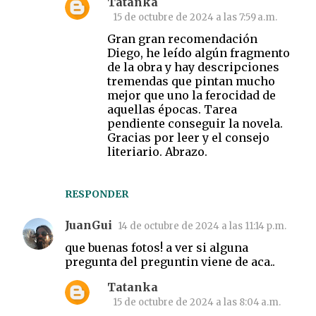
r
Tatanka
15 de octubre de 2024 a las 7:59 a.m.
i
Gran gran recomendación
o
Diego, he leído algún fragmento
s
de la obra y hay descripciones
tremendas que pintan mucho
mejor que uno la ferocidad de
aquellas épocas. Tarea
pendiente conseguir la novela.
Gracias por leer y el consejo
literiario. Abrazo.
RESPONDER
JuanGui
14 de octubre de 2024 a las 11:14 p.m.
que buenas fotos! a ver si alguna
pregunta del preguntin viene de aca..
Tatanka
15 de octubre de 2024 a las 8:04 a.m.