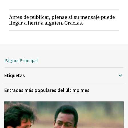
Antes de publicar, piense si su mensaje puede
P
llegar a herir a alguien. Gracias.
u
b
l
i
c
a
r
Página Principal
u
n
Etiquetas
c
o
m
Entradas más populares del último mes
e
n
t
a
r
i
o