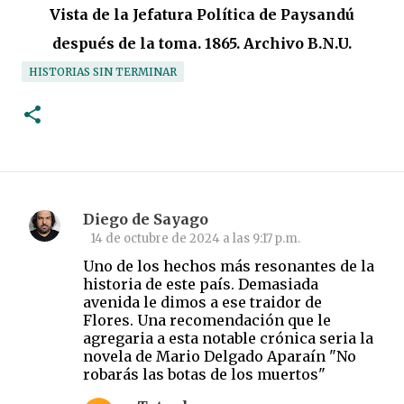
Vista de la Jefatura Política de Paysandú
después de la toma. 1865. Archivo B.N.U.
HISTORIAS SIN TERMINAR
Diego de Sayago
C
14 de octubre de 2024 a las 9:17 p.m.
o
Uno de los hechos más resonantes de la
m
historia de este país. Demasiada
avenida le dimos a ese traidor de
e
Flores. Una recomendación que le
n
agregaria a esta notable crónica seria la
t
novela de Mario Delgado Aparaín "No
robarás las botas de los muertos"
a