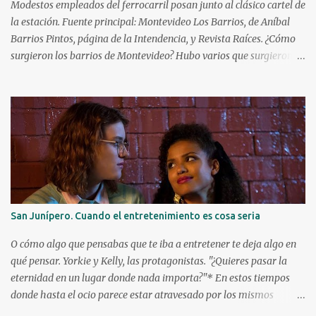
conocida, venía de ganar su primer anillo en la NBA con los
Modestos empleados del ferrocarril posan junto al clásico cartel de
Milwaukee Bucks. Debutó a l...
la estación. Fuente principal: Montevideo Los Barrios, de Aníbal
Barrios Pintos, página de la Intendencia, y Revista Raíces. ¿Cómo
surgieron los barrios de Montevideo? Hubo varios que surgieron de
manera espontánea, caso Aguada, Cordón y Paso Molino. Hubo
algunos que surgieron durante la Guerra Grande: Cerrito, Unión y
Buceo. Y luego hay varios que fueron creados por especuladores de
tierras que lotearon terrenos y los vendieron en cuotas para la
instalación de viviendas, en particular a inmigrantes. Éstos solían
apelar a lugares o personajes de sus países de origen para darle
nombre a estos nuevos barrios. ¿Quiénes fueron los principales
creadores de barrios? Los tres principales fueron el montevideano
Francisco Piria, el argentino Florencio Escardó y el español Emilio
San Junípero. Cuando el entretenimiento es cosa seria
Reus. ¿Qué barrios creó cada uno? Florencio Escardó , periodista,
rematador, escritor y autor teatral, creó el barrio Atahualpa en
O cómo algo que pensabas que te iba a entretener te deja algo en
1868, el...
qué pensar. Yorkie y Kelly, las protagonistas. "¿Quieres pasar la
eternidad en un lugar donde nada importa?"* En estos tiempos
donde hasta el ocio parece estar atravesado por los mismos
rituales, en el sentido de que todos hacemos más o menos lo