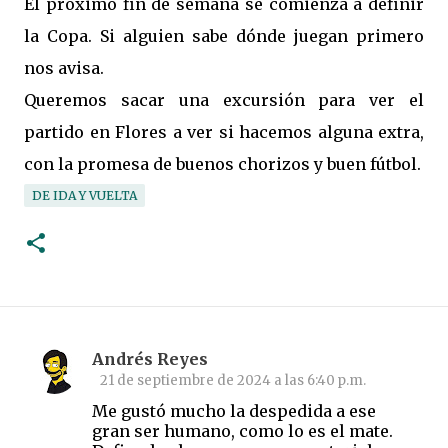
El próximo fin de semana se comienza a definir
la Copa. Si alguien sabe dónde juegan primero
nos avisa.
Queremos sacar una excursión para ver el
partido en Flores a ver si hacemos alguna extra,
con la promesa de buenos chorizos y buen fútbol.
DE IDA Y VUELTA
Andrés Reyes
C
21 de septiembre de 2024 a las 6:40 p.m.
o
Me gustó mucho la despedida a ese
m
gran ser humano, como lo es el mate.