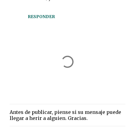
RESPONDER
Antes de publicar, piense si su mensaje puede
P
llegar a herir a alguien. Gracias.
u
b
l