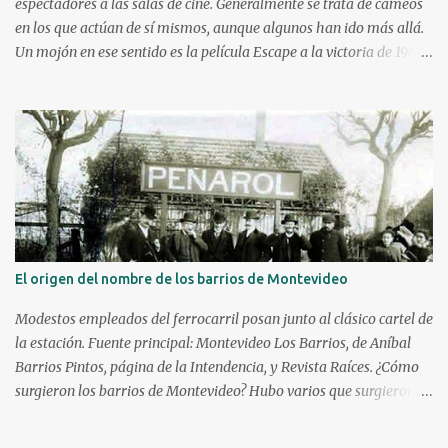
espectadores a las salas de cine. Generalmente se trata de cameos
en los que actúan de sí mismos, aunque algunos han ido más allá.
Un mojón en ese sentido es la película Escape a la victoria de 1982
con figuras como Silvester Stallone y Michael Caine, compartiendo
cartel con Pelé, Bobby Moore y el argentino Osvaldo Ardiles, en
una recreación muy libre del llamado partido de la muerte jugado
en Kiev, Ucrania, el 9 de agosto de 1942, bajo la ocupación nazi.
Stallone atajando un penal sobre la hora. Hoy nos enfocaremos en
tres historias de deportistas que fueron más allá, incluso alguno
llegando a construir una carrera como actor y obteniendo elogios
de la crítica. Kareem Abdul-Jabbar Uno d e los máximos
anotadores de la historia de la NBA con 38387 puntos, debutó en el
El origen del nombre de los barrios de Montevideo
cine a las patadas en 1972 con Bruce Lee. Kareem ya era una figura
conocida, venía de ganar su primer anillo en la NBA con los
Modestos empleados del ferrocarril posan junto al clásico cartel de
Milwaukee Bucks. Debutó a l...
la estación. Fuente principal: Montevideo Los Barrios, de Aníbal
Barrios Pintos, página de la Intendencia, y Revista Raíces. ¿Cómo
surgieron los barrios de Montevideo? Hubo varios que surgieron de
manera espontánea, caso Aguada, Cordón y Paso Molino. Hubo
algunos que surgieron durante la Guerra Grande: Cerrito, Unión y