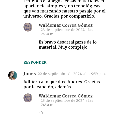
Defiendo el apego a cosas materiales en
e
apariencia simples y no tecnológicas
n
que van marcando nuestro pasaje por el
t
universo. Gracias por compartirlo.
a
Waldemar Correa Gómez
r
23 de septiembre de 2024 a las
7:45 a.m.
i
Es bravo desarraigarse de lo
o
material. Muy complejo.
s
RESPONDER
Jimes
22 de septiembre de 2024 a las 9:59 p.m.
Adhiero a lo que dice Andrés. Gracias
por la canción, además.
Waldemar Correa Gómez
23 de septiembre de 2024 a las
7:45 a.m.
:-)