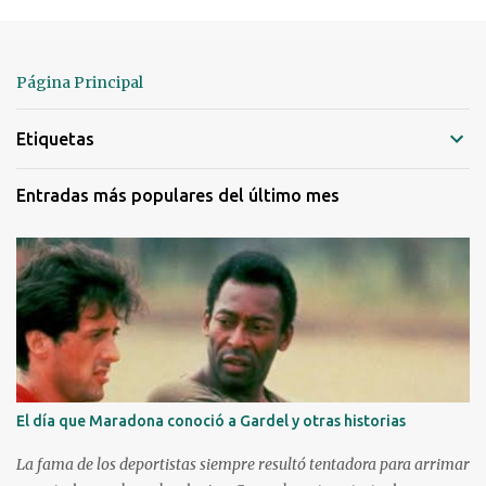
i
c
a
r
Página Principal
u
n
Etiquetas
c
o
m
Entradas más populares del último mes
e
n
t
a
r
i
o
El día que Maradona conoció a Gardel y otras historias
La fama de los deportistas siempre resultó tentadora para arrimar