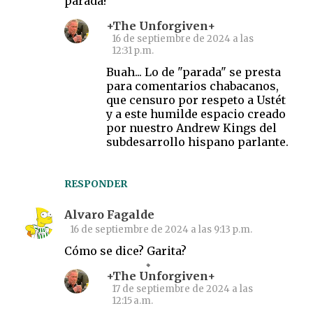
parada?
+The Unforgiven+
16 de septiembre de 2024 a las
12:31 p.m.
Buah... Lo de "parada" se presta
para comentarios chabacanos,
que censuro por respeto a Ustét
y a este humilde espacio creado
por nuestro Andrew Kings del
subdesarrollo hispano parlante.
RESPONDER
Alvaro Fagalde
16 de septiembre de 2024 a las 9:13 p.m.
Cómo se dice? Garita?
+The Unforgiven+
17 de septiembre de 2024 a las
12:15 a.m.