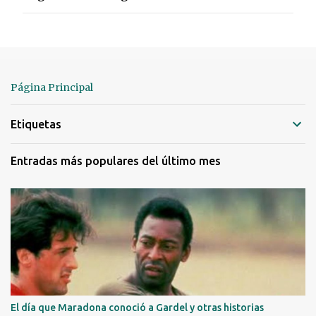
b
l
i
c
a
r
Página Principal
u
n
Etiquetas
c
o
m
Entradas más populares del último mes
e
n
t
a
r
i
o
El día que Maradona conoció a Gardel y otras historias