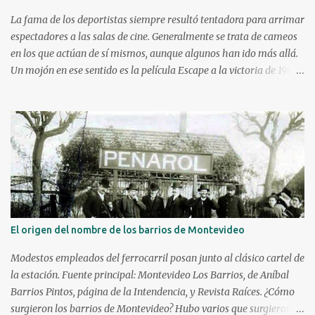
La fama de los deportistas siempre resultó tentadora para arrimar
espectadores a las salas de cine. Generalmente se trata de cameos
en los que actúan de sí mismos, aunque algunos han ido más allá.
Un mojón en ese sentido es la película Escape a la victoria de 1982
con figuras como Silvester Stallone y Michael Caine, compartiendo
cartel con Pelé, Bobby Moore y el argentino Osvaldo Ardiles, en
una recreación muy libre del llamado partido de la muerte jugado
en Kiev, Ucrania, el 9 de agosto de 1942, bajo la ocupación nazi.
Stallone atajando un penal sobre la hora. Hoy nos enfocaremos en
tres historias de deportistas que fueron más allá, incluso alguno
llegando a construir una carrera como actor y obteniendo elogios
de la crítica. Kareem Abdul-Jabbar Uno d e los máximos
anotadores de la historia de la NBA con 38387 puntos, debutó en el
El origen del nombre de los barrios de Montevideo
cine a las patadas en 1972 con Bruce Lee. Kareem ya era una figura
conocida, venía de ganar su primer anillo en la NBA con los
Modestos empleados del ferrocarril posan junto al clásico cartel de
Milwaukee Bucks. Debutó a l...
la estación. Fuente principal: Montevideo Los Barrios, de Aníbal
Barrios Pintos, página de la Intendencia, y Revista Raíces. ¿Cómo
surgieron los barrios de Montevideo? Hubo varios que surgieron de