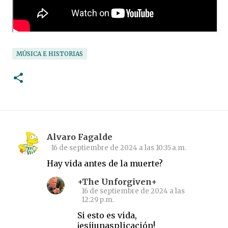
MÚSICA E HISTORIAS
Alvaro Fagalde
C
16 de septiembre de 2024 a las 10:35 a.m.
o
Hay vida antes de la muerte?
m
+The Unforgiven+
e
16 de septiembre de 2024 a las
n
12:29 p.m.
t
Si esto es vida,
¡esijunasplicación!