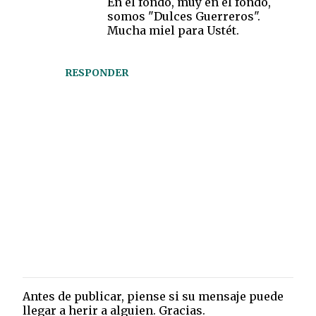
En el fondo, muy en el fondo,
somos "Dulces Guerreros".
Mucha miel para Ustét.
RESPONDER
Antes de publicar, piense si su mensaje puede
P
llegar a herir a alguien. Gracias.
u