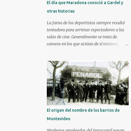
El día que Maradona conoció a Gardel y
otras historias
La fama de los deportistas siempre resultó
tentadora para arrimar espectadores a las
salas de cine. Generalmente se trata de
cameos en los que actúan de sí mismos,
aunque algunos han ido más allá. Un mojón
en ese sentido es la película Escape a la
victoria de 1982 con figuras como Silvester
Stallone y Michael Caine, compartiendo
cartel con Pelé, Bobby Moore y el argentino
Osvaldo Ardiles, en una recreación muy libre
del llamado partido de la muerte jugado en
Kiev, Ucrania, el 9 de agosto de 1942, bajo la
ocupación nazi. Stallone atajando un penal
El origen del nombre de los barrios de
sobre la hora. Hoy nos enfocaremos en tres
Montevideo
historias de deportistas que fueron más allá,
incluso alguno llegando a construir una
Modestos empleados del ferrocarril posan