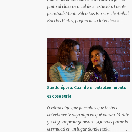
carrera como actor y obteniendo elogios de
junto al clásico cartel de la estación. Fuente
la crítica. Kareem Abdul-Jabbar Uno d e los
principal: Montevideo Los Barrios, de Aníbal
máximos anotadores de la historia de la
Barrios Pintos, página de la Intendencia, y
NBA con 38387 puntos, debutó en el cine a
Revista Raíces. ¿Cómo surgieron los barrios
las patadas en 1972 con Bruce Lee. Kareem
de Montevideo? Hubo varios que surgieron
ya era una figura conocida, venía de ganar
de manera espontánea, caso Aguada,
su primer anillo en la NBA con los
Cordón y Paso Molino. Hubo algunos que
Milwaukee Bucks. Debutó a l...
surgieron durante la Guerra Grande: Cerrito,
Unión y Buceo. Y luego hay varios que
fueron creados por especuladores de tierras
que lotearon terrenos y los vendieron en
cuotas para la instalación de viviendas, en
San Junípero. Cuando el entretenimiento
particular a inmigrantes. Éstos solían apelar
es cosa seria
a lugares o personajes de sus países de
origen para darle nombre a estos nuevos
O cómo algo que pensabas que te iba a
barrios. ¿Quiénes fueron los principales
entretener te deja algo en qué pensar. Yorkie
creadores de barrios? Los tres principales
y Kelly, las protagonistas. "¿Quieres pasar la
fueron el montevideano Francisco Piria, el
eternidad en un lugar donde nada