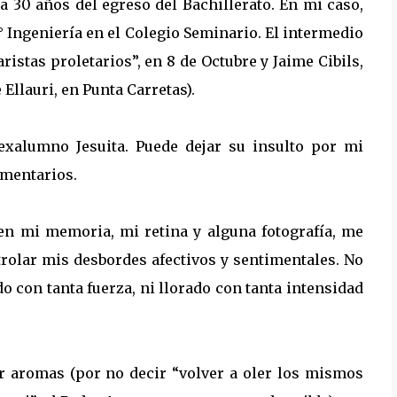
 a 30 años del egreso del Bachillerato. En mi caso,
6° Ingeniería en el Colegio Seminario. El intermedio
stas proletarios”, en 8 de Octubre y Jaime Cibils,
 Ellauri, en Punta Carretas).
n exalumno Jesuita. Puede dejar su insulto por mi
omentarios.
en mi memoria, mi retina y alguna fotografía, me
ntrolar mis desbordes afectivos y sentimentales. No
o con tanta fuerza, ni llorado con tanta intensidad
bir aromas (por no decir “volver a oler los mismos