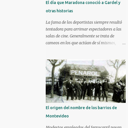
El día que Maradona conoció a Gardel y
otras historias
La fama de los deportistas siempre resultó
tentadora para arrimar espectadores a las
salas de cine. Generalmente se trata de
cameos en los que actúan de sí mismos,
aunque algunos han ido más allá. Un mojón
en ese sentido es la película Escape a la
victoria de 1982 con figuras como Silvester
Stallone y Michael Caine, compartiendo
cartel con Pelé, Bobby Moore y el argentino
Osvaldo Ardiles, en una recreación muy libre
del llamado partido de la muerte jugado en
Kiev, Ucrania, el 9 de agosto de 1942, bajo la
ocupación nazi. Stallone atajando un penal
El origen del nombre de los barrios de
sobre la hora. Hoy nos enfocaremos en tres
Montevideo
historias de deportistas que fueron más allá,
incluso alguno llegando a construir una
Modestos empleados del ferrocarril posan