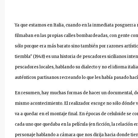
Ya que estamos en Italia, cuando en la inmediata posguerra nac
filmaban en las propias calles bombardeadas, con gente comú
sólo porque era más barato sino también por razones artístic
tiembla" (1948) es una historia de pescadores sicilianos int
pescadores locales, hablando su dialecto y no el idioma itali
auténticos partisanos recreando lo que les había pasado hac
En resumen, hay muchas formas de hacer un documental, d
mismo acontecimiento. El realizador escoge no sólo dónde va
va a quedar en el montaje final. En épocas de celuloide se c
cada uno que quedaba en la película (en ficción, la relación er
personaje hablando a cámara que nos dirija hacia donde tien