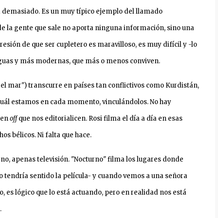
a demasiado. Es un muy típico ejemplo del llamado
e la gente que sale no aporta ninguna información, sino una
sión de que ser cupletero es maravilloso, es muy difícil y -lo
tiguas y más modernas, que más o menos conviven.
 el mar") transcurre en países tan conflictivos como Kurdistán,
n cuál estamos en cada momento, vinculándolos. No hay
 en
off
que nos editorialicen. Rosi filma el día a día en esas
os bélicos. Ni falta que hace.
eno, apenas televisión.
"Nocturno" filma los lugares donde
no tendría sentido la película- y cuando vemos a una señora
, es lógico que lo está actuando, pero en realidad nos está
.