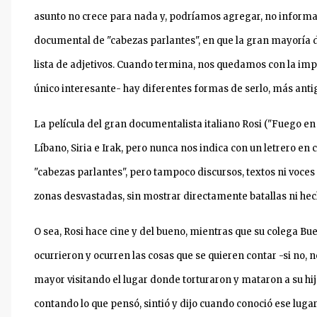
asunto no crece para nada y, podríamos agregar, no inform
documental de "cabezas parlantes", en que la gran mayoría d
lista de adjetivos. Cuando termina, nos quedamos con la impre
único interesante- hay diferentes formas de serlo, más an
La película del gran documentalista italiano Rosi ("Fuego en
Líbano, Siria e Irak, pero nunca nos indica con un letrero e
"cabezas parlantes", pero tampoco discursos, textos ni voces
zonas desvastadas, sin mostrar directamente batallas ni hech
O sea, Rosi hace cine y del bueno, mientras que su colega Bu
ocurrieron y ocurren las cosas que se quieren contar -si no, 
mayor visitando el lugar donde torturaron y mataron a su hijo
contando lo que pensó, sintió y dijo cuando conoció ese lugar