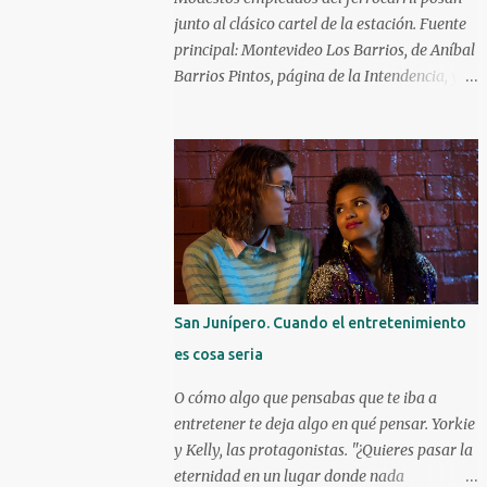
carrera como actor y obteniendo elogios de
junto al clásico cartel de la estación. Fuente
la crítica. Kareem Abdul-Jabbar Uno d e los
principal: Montevideo Los Barrios, de Aníbal
máximos anotadores de la historia de la
Barrios Pintos, página de la Intendencia, y
NBA con 38387 puntos, debutó en el cine a
Revista Raíces. ¿Cómo surgieron los barrios
las patadas en 1972 con Bruce Lee. Kareem
de Montevideo? Hubo varios que surgieron
ya era una figura conocida, venía de ganar
de manera espontánea, caso Aguada,
su primer anillo en la NBA con los
Cordón y Paso Molino. Hubo algunos que
Milwaukee Bucks. Debutó a l...
surgieron durante la Guerra Grande: Cerrito,
Unión y Buceo. Y luego hay varios que
fueron creados por especuladores de tierras
que lotearon terrenos y los vendieron en
cuotas para la instalación de viviendas, en
San Junípero. Cuando el entretenimiento
particular a inmigrantes. Éstos solían apelar
es cosa seria
a lugares o personajes de sus países de
origen para darle nombre a estos nuevos
O cómo algo que pensabas que te iba a
barrios. ¿Quiénes fueron los principales
entretener te deja algo en qué pensar. Yorkie
creadores de barrios? Los tres principales
y Kelly, las protagonistas. "¿Quieres pasar la
fueron el montevideano Francisco Piria, el
eternidad en un lugar donde nada