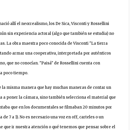
ió allí el neorrealismo, los De Sica, Visconti y Rossellini
n sin experiencia actoral (algo que también se estudia) no
as. La obra maestra poco conocida de Visconti "La tierra
entando armar una cooperativa, interpretada por auténticos
ano, que no conocían. "Paisá" de Rossellini cuenta con
ía poco tiempo.
e la misma manera que hay muchas maneras de contar un
 a poner la cámara, sino también selecciona el material que
ontaba que
en los documentales
se filmaban 20 minutos por
a de 7 a 1). No es necesario una voz en off, carteles o un
e que ir nuestra atención o qué tenemos que pensar sobre el