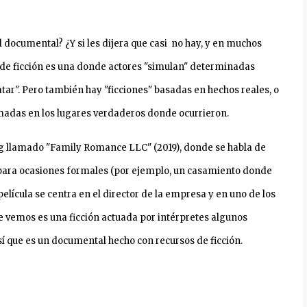
 el documental? ¿Y si les dijera que casi no hay, y en muchos
 de ficción es una donde actores "simulan" determinadas
atar". Pero también hay "ficciones" basadas en hechos reales, o
ilmadas en los lugares verdaderos donde ocurrieron.
g llamado "Family Romance LLC" (2019), donde se habla de
 para ocasiones formales (por ejemplo, un casamiento donde
elícula se centra en el director de la empresa y en uno de los
que vemos es una ficción actuada por intérpretes algunos
Así que es un documental hecho con recursos de ficción.