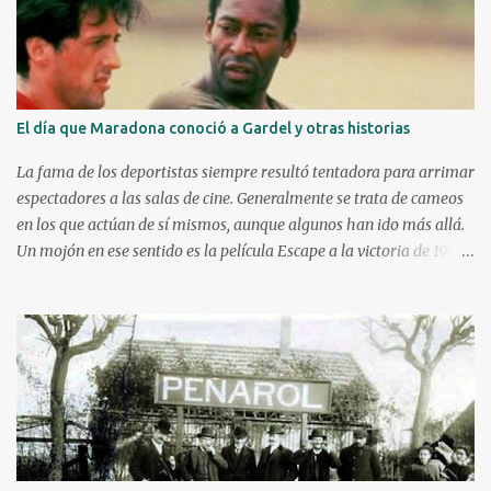
i
o
El día que Maradona conoció a Gardel y otras historias
La fama de los deportistas siempre resultó tentadora para arrimar
espectadores a las salas de cine. Generalmente se trata de cameos
en los que actúan de sí mismos, aunque algunos han ido más allá.
Un mojón en ese sentido es la película Escape a la victoria de 1982
con figuras como Silvester Stallone y Michael Caine, compartiendo
cartel con Pelé, Bobby Moore y el argentino Osvaldo Ardiles, en
una recreación muy libre del llamado partido de la muerte jugado
en Kiev, Ucrania, el 9 de agosto de 1942, bajo la ocupación nazi.
Stallone atajando un penal sobre la hora. Hoy nos enfocaremos en
tres historias de deportistas que fueron más allá, incluso alguno
llegando a construir una carrera como actor y obteniendo elogios
de la crítica. Kareem Abdul-Jabbar Uno d e los máximos
anotadores de la historia de la NBA con 38387 puntos, debutó en el