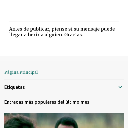
Antes de publicar, piense si su mensaje puede
P
llegar a herir a alguien. Gracias.
u
b
l
i
c
a
r
Página Principal
u
n
Etiquetas
c
o
m
Entradas más populares del último mes
e
n
t
a
r