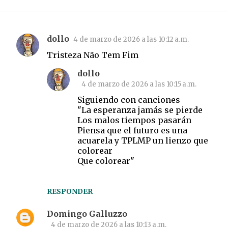
dollo
4 de marzo de 2026 a las 10:12 a.m.
C
Tristeza Não Tem Fim
o
m
dollo
4 de marzo de 2026 a las 10:15 a.m.
e
Siguiendo con canciones
n
"La esperanza jamás se pierde
t
Los malos tiempos pasarán
a
Piensa que el futuro es una
acuarela y TPLMP un lienzo que
r
colorear
i
Que colorear"
o
s
RESPONDER
Domingo Galluzzo
4 de marzo de 2026 a las 10:13 a.m.