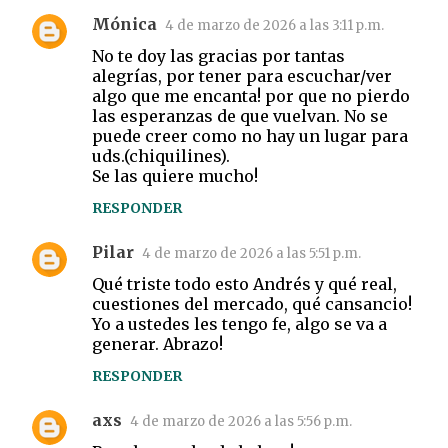
Mónica
4 de marzo de 2026 a las 3:11 p.m.
No te doy las gracias por tantas
alegrías, por tener para escuchar/ver
algo que me encanta! por que no pierdo
las esperanzas de que vuelvan. No se
puede creer como no hay un lugar para
uds.(chiquilines).
Se las quiere mucho!
RESPONDER
Pilar
4 de marzo de 2026 a las 5:51 p.m.
Qué triste todo esto Andrés y qué real,
cuestiones del mercado, qué cansancio!
Yo a ustedes les tengo fe, algo se va a
generar. Abrazo!
RESPONDER
axs
4 de marzo de 2026 a las 5:56 p.m.