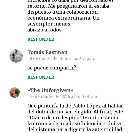
incre.ible Yo daba por descontado el
retorno. Me preguntaron si estaba
dispuesto a una colaboraciòn
econòmica extraordinaria. Un
suscriptor menos.
abrazo a todos
RESPONDER
Tomás Eastman
8 de marzo de 2026 a las 2:51 p.m.
se puede compartir?
RESPONDER
+The Unforgiven+
10 de marzo de 2026 a las 11:00 a.m.
Qué puntería la de Pablo López al hablar
del dolor de no ser elegido. Al final, este
"Diario de un despido" termina siendo
la crónica de una insuficiencia crónica
del sistema para digerir la autenticidad.