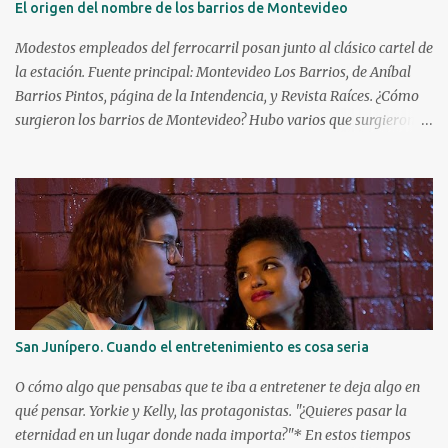
El origen del nombre de los barrios de Montevideo
cine a las patadas en 1972 con Bruce Lee. Kareem ya era una figura
conocida, venía de ganar su primer anillo en la NBA con los
Modestos empleados del ferrocarril posan junto al clásico cartel de
Milwaukee Bucks. Debutó a l...
la estación. Fuente principal: Montevideo Los Barrios, de Aníbal
Barrios Pintos, página de la Intendencia, y Revista Raíces. ¿Cómo
surgieron los barrios de Montevideo? Hubo varios que surgieron de
manera espontánea, caso Aguada, Cordón y Paso Molino. Hubo
algunos que surgieron durante la Guerra Grande: Cerrito, Unión y
Buceo. Y luego hay varios que fueron creados por especuladores de
tierras que lotearon terrenos y los vendieron en cuotas para la
instalación de viviendas, en particular a inmigrantes. Éstos solían
apelar a lugares o personajes de sus países de origen para darle
nombre a estos nuevos barrios. ¿Quiénes fueron los principales
creadores de barrios? Los tres principales fueron el montevideano
Francisco Piria, el argentino Florencio Escardó y el español Emilio
San Junípero. Cuando el entretenimiento es cosa seria
Reus. ¿Qué barrios creó cada uno? Florencio Escardó , periodista,
rematador, escritor y autor teatral, creó el barrio Atahualpa en
O cómo algo que pensabas que te iba a entretener te deja algo en
1868, el...
qué pensar. Yorkie y Kelly, las protagonistas. "¿Quieres pasar la
eternidad en un lugar donde nada importa?"* En estos tiempos