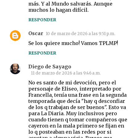
más. Y al Mundo salvarás. Aunque
muchos lo hagan difícil.
RESPONDER
Oscar
10 de marzo de 2026 a las 9:51 p.m.
Se los quiere mucho! Vamos TPLMP!
RESPONDER
Diego de Sayago
11 de marzo de 2026 a las 9:46 a.m.
No es santo de mi devoción, pero el
personaje de Eliseo, interpretado por
Francella, tenía una frase en la segunda
temporada que decía "hay q desconfiar
de los q trabajan de ser buenos". Esto va
para La Diaria. Muy inclusivos pero
cuando tienen q tomar compañeros que
cayeron en la mala primero se fijan en
lo q posteaban en las redes por si