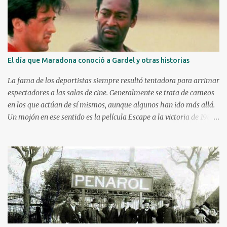
r
i
o
El día que Maradona conoció a Gardel y otras historias
La fama de los deportistas siempre resultó tentadora para arrimar
espectadores a las salas de cine. Generalmente se trata de cameos
en los que actúan de sí mismos, aunque algunos han ido más allá.
Un mojón en ese sentido es la película Escape a la victoria de 1982
con figuras como Silvester Stallone y Michael Caine, compartiendo
cartel con Pelé, Bobby Moore y el argentino Osvaldo Ardiles, en
una recreación muy libre del llamado partido de la muerte jugado
en Kiev, Ucrania, el 9 de agosto de 1942, bajo la ocupación nazi.
Stallone atajando un penal sobre la hora. Hoy nos enfocaremos en
tres historias de deportistas que fueron más allá, incluso alguno
llegando a construir una carrera como actor y obteniendo elogios
de la crítica. Kareem Abdul-Jabbar Uno d e los máximos
anotadores de la historia de la NBA con 38387 puntos, debutó en el