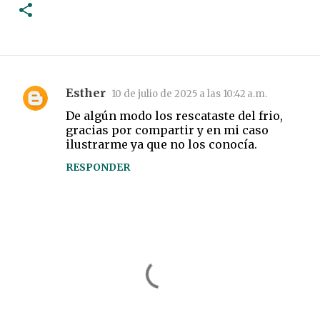
Esther
10 de julio de 2025 a las 10:42 a.m.
C
De algún modo los rescataste del frio,
o
gracias por compartir y en mi caso
m
ilustrarme ya que no los conocía.
e
RESPONDER
n
t
a
r
i
o
s