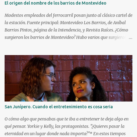
El origen del nombre de los barrios de Montevideo
cine a las patadas en 1972 con Bruce Lee. Kareem ya era una figura
conocida, venía de ganar su primer anillo en la NBA con los
Modestos empleados del ferrocarril posan junto al clásico cartel de
Milwaukee Bucks. Debutó a l...
la estación. Fuente principal: Montevideo Los Barrios, de Aníbal
Barrios Pintos, página de la Intendencia, y Revista Raíces. ¿Cómo
surgieron los barrios de Montevideo? Hubo varios que surgieron de
manera espontánea, caso Aguada, Cordón y Paso Molino. Hubo
algunos que surgieron durante la Guerra Grande: Cerrito, Unión y
Buceo. Y luego hay varios que fueron creados por especuladores de
tierras que lotearon terrenos y los vendieron en cuotas para la
instalación de viviendas, en particular a inmigrantes. Éstos solían
apelar a lugares o personajes de sus países de origen para darle
nombre a estos nuevos barrios. ¿Quiénes fueron los principales
creadores de barrios? Los tres principales fueron el montevideano
Francisco Piria, el argentino Florencio Escardó y el español Emilio
San Junípero. Cuando el entretenimiento es cosa seria
Reus. ¿Qué barrios creó cada uno? Florencio Escardó , periodista,
rematador, escritor y autor teatral, creó el barrio Atahualpa en
O cómo algo que pensabas que te iba a entretener te deja algo en
1868, el...
qué pensar. Yorkie y Kelly, las protagonistas. "¿Quieres pasar la
eternidad en un lugar donde nada importa?"* En estos tiempos