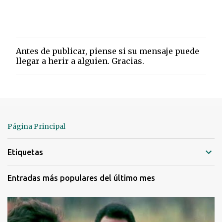
Antes de publicar, piense si su mensaje puede
P
llegar a herir a alguien. Gracias.
u
b
l
i
c
a
r
Página Principal
u
n
Etiquetas
c
o
m
Entradas más populares del último mes
e
n
t
a