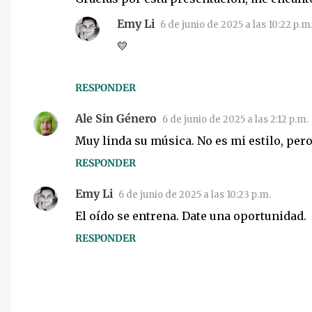
o
Emy Li
6 de junio de 2025 a las 10:22 p.m
s
💛
RESPONDER
Ale Sin Género
6 de junio de 2025 a las 2:12 p.m.
Muy linda su música. No es mi estilo, per
RESPONDER
Emy Li
6 de junio de 2025 a las 10:23 p.m.
El oído se entrena. Date una oportunidad.
RESPONDER