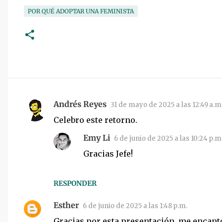
POR QUÉ ADOPTAR UNA FEMINISTA
Andrés Reyes
31 de mayo de 2025 a las 12:49 a.m
C
Celebro este retorno.
o
m
Emy Li
6 de junio de 2025 a las 10:24 p.m
e
Gracias Jefe!
n
t
RESPONDER
a
Esther
r
6 de junio de 2025 a las 1:48 p.m.
i
Gracias por esta presentación, me encant