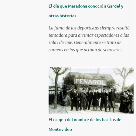
El día que Maradona conoció a Gardel y
otras historias
La fama de los deportistas siempre resultó
tentadora para arrimar espectadores a las
salas de cine. Generalmente se trata de
cameos en los que actúan de sí mismos,
aunque algunos han ido más allá. Un mojón
en ese sentido es la película Escape a la
victoria de 1982 con figuras como Silvester
Stallone y Michael Caine, compartiendo
cartel con Pelé, Bobby Moore y el argentino
Osvaldo Ardiles, en una recreación muy libre
del llamado partido de la muerte jugado en
Kiev, Ucrania, el 9 de agosto de 1942, bajo la
ocupación nazi. Stallone atajando un penal
El origen del nombre de los barrios de
sobre la hora. Hoy nos enfocaremos en tres
Montevideo
historias de deportistas que fueron más allá,