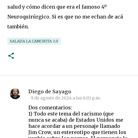
salud y cómo dicen que era el famoso 4º
Neuroquirúrgico. Si es que no me echan de acá
también.
SALADA LA CANCHITA 3.0
Diego de Sayago
C
9 de agosto de 2024 a las 6:03 p.m.
o
Dos comentarios:
m
1) Todo este tema del racismo (que
nunca se acaba) de Estados Unidos me
e
hace acordar a un personaje llamado
n
Jim Crow, un estereotipo que tienen los