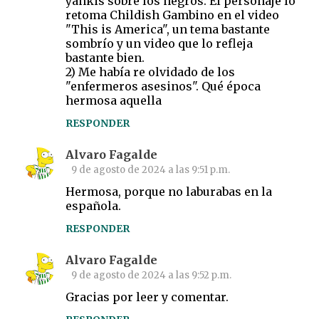
t
yankis sobre los negros. El personaje lo
retoma Childish Gambino en el video
a
"This is America", un tema bastante
r
sombrío y un video que lo refleja
bastante bien.
i
2) Me había re olvidado de los
o
"enfermeros asesinos". Qué época
s
hermosa aquella
RESPONDER
Alvaro Fagalde
9 de agosto de 2024 a las 9:51 p.m.
Hermosa, porque no laburabas en la
española.
RESPONDER
Alvaro Fagalde
9 de agosto de 2024 a las 9:52 p.m.
Gracias por leer y comentar.