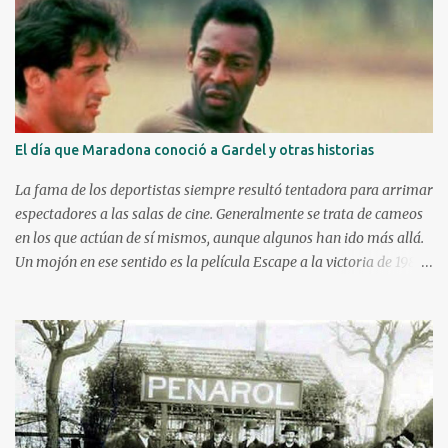
a
r
i
o
El día que Maradona conoció a Gardel y otras historias
La fama de los deportistas siempre resultó tentadora para arrimar
espectadores a las salas de cine. Generalmente se trata de cameos
en los que actúan de sí mismos, aunque algunos han ido más allá.
Un mojón en ese sentido es la película Escape a la victoria de 1982
con figuras como Silvester Stallone y Michael Caine, compartiendo
cartel con Pelé, Bobby Moore y el argentino Osvaldo Ardiles, en
una recreación muy libre del llamado partido de la muerte jugado
en Kiev, Ucrania, el 9 de agosto de 1942, bajo la ocupación nazi.
Stallone atajando un penal sobre la hora. Hoy nos enfocaremos en
tres historias de deportistas que fueron más allá, incluso alguno
llegando a construir una carrera como actor y obteniendo elogios