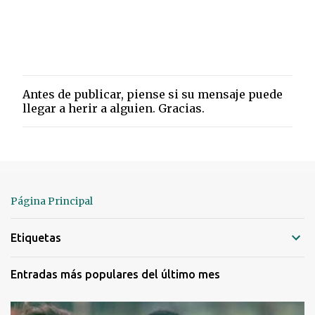
Antes de publicar, piense si su mensaje puede
P
llegar a herir a alguien. Gracias.
u
b
l
i
c
a
r
Página Principal
u
n
Etiquetas
c
o
m
Entradas más populares del último mes
e
n
t