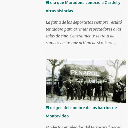
El día que Maradona conoció a Gardel y
otras historias
La fama de los deportistas siempre resultó
tentadora para arrimar espectadores a las
salas de cine. Generalmente se trata de
cameos en los que actúan de sí mismos,
aunque algunos han ido más allá. Un mojón
en ese sentido es la película Escape a la
victoria de 1982 con figuras como Silvester
Stallone y Michael Caine, compartiendo
cartel con Pelé, Bobby Moore y el argentino
Osvaldo Ardiles, en una recreación muy libre
del llamado partido de la muerte jugado en
Kiev, Ucrania, el 9 de agosto de 1942, bajo la
ocupación nazi. Stallone atajando un penal
El origen del nombre de los barrios de
sobre la hora. Hoy nos enfocaremos en tres
Montevideo
historias de deportistas que fueron más allá,
incluso alguno llegando a construir una
Modestos empleados del ferrocarril posan