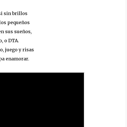
i sin brillos
 los pequeños
en sus sueños,
o, o DTA.
o, juego y risas
 pa enamorar.