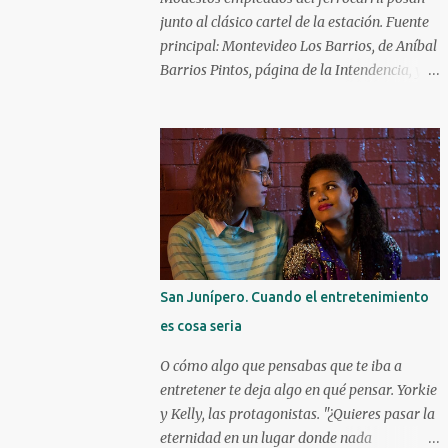
carrera como actor y obteniendo elogios de
junto al clásico cartel de la estación. Fuente
la crítica. Kareem Abdul-Jabbar Uno d e los
principal: Montevideo Los Barrios, de Aníbal
máximos anotadores de la historia de la
Barrios Pintos, página de la Intendencia, y
NBA con 38387 puntos, debutó en el cine a
Revista Raíces. ¿Cómo surgieron los barrios
las patadas en 1972 con Bruce Lee. Kareem
de Montevideo? Hubo varios que surgieron
ya era una figura conocida, venía de ganar
de manera espontánea, caso Aguada,
su primer anillo en la NBA con los
Cordón y Paso Molino. Hubo algunos que
Milwaukee Bucks. Debutó a l...
surgieron durante la Guerra Grande: Cerrito,
Unión y Buceo. Y luego hay varios que
fueron creados por especuladores de tierras
que lotearon terrenos y los vendieron en
cuotas para la instalación de viviendas, en
San Junípero. Cuando el entretenimiento
particular a inmigrantes. Éstos solían apelar
es cosa seria
a lugares o personajes de sus países de
origen para darle nombre a estos nuevos
O cómo algo que pensabas que te iba a
barrios. ¿Quiénes fueron los principales
entretener te deja algo en qué pensar. Yorkie
creadores de barrios? Los tres principales
y Kelly, las protagonistas. "¿Quieres pasar la
fueron el montevideano Francisco Piria, el
eternidad en un lugar donde nada