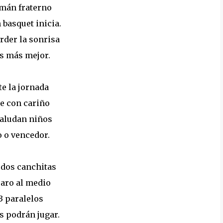
imán fraterno
 basquet inicia.
rder la sonrisa
 es más mejor.
e la jornada
de con cariño
saludan niños
o o vencedor.
 dos canchitas
 aro al medio
3 paralelos
s podrán jugar.