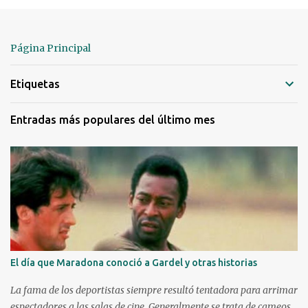
e
n
t
Página Principal
a
r
Etiquetas
i
o
Entradas más populares del último mes
s
El día que Maradona conoció a Gardel y otras historias
La fama de los deportistas siempre resultó tentadora para arrimar
espectadores a las salas de cine. Generalmente se trata de cameos