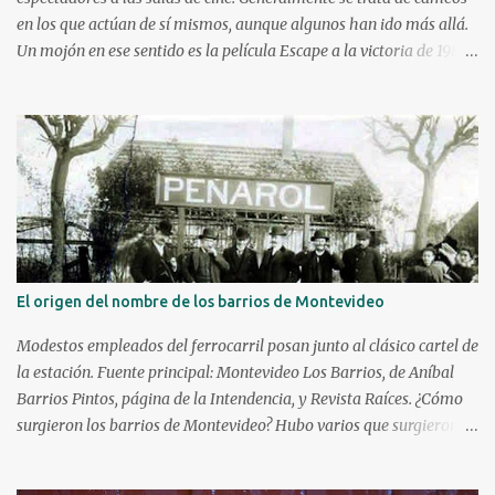
en los que actúan de sí mismos, aunque algunos han ido más allá.
Un mojón en ese sentido es la película Escape a la victoria de 1982
con figuras como Silvester Stallone y Michael Caine, compartiendo
cartel con Pelé, Bobby Moore y el argentino Osvaldo Ardiles, en
una recreación muy libre del llamado partido de la muerte jugado
en Kiev, Ucrania, el 9 de agosto de 1942, bajo la ocupación nazi.
Stallone atajando un penal sobre la hora. Hoy nos enfocaremos en
tres historias de deportistas que fueron más allá, incluso alguno
llegando a construir una carrera como actor y obteniendo elogios
de la crítica. Kareem Abdul-Jabbar Uno d e los máximos
anotadores de la historia de la NBA con 38387 puntos, debutó en el
El origen del nombre de los barrios de Montevideo
cine a las patadas en 1972 con Bruce Lee. Kareem ya era una figura
conocida, venía de ganar su primer anillo en la NBA con los
Modestos empleados del ferrocarril posan junto al clásico cartel de
Milwaukee Bucks. Debutó a l...
la estación. Fuente principal: Montevideo Los Barrios, de Aníbal
Barrios Pintos, página de la Intendencia, y Revista Raíces. ¿Cómo
surgieron los barrios de Montevideo? Hubo varios que surgieron de
manera espontánea, caso Aguada, Cordón y Paso Molino. Hubo
algunos que surgieron durante la Guerra Grande: Cerrito, Unión y