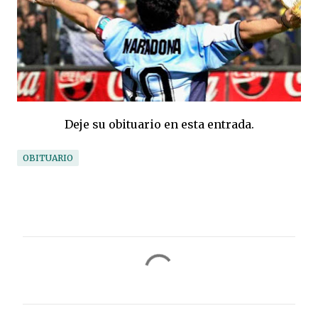
Deje su obituario en esta entrada.
OBITUARIO
C
o
m